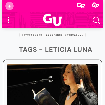
Suscribirse
+
Eventos
Supermamás
2025
Marcas de
confianza
2025
advertising:
Esperando anuncio...
Foro salud
2025
TAGS - LETICIA LUNA