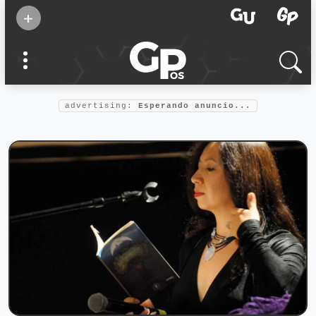
Suscribirse
+
Eventos
Supermamás
2025
Marcas de
confianza
2025
advertising:
Esperando anuncio...
Foro salud
2025