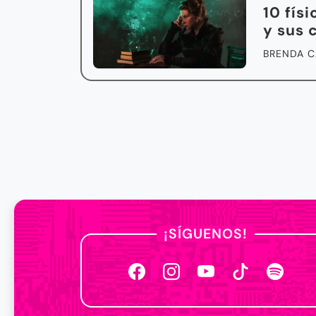
10 fís
y sus 
BRENDA C
¡SÍGUENOS!