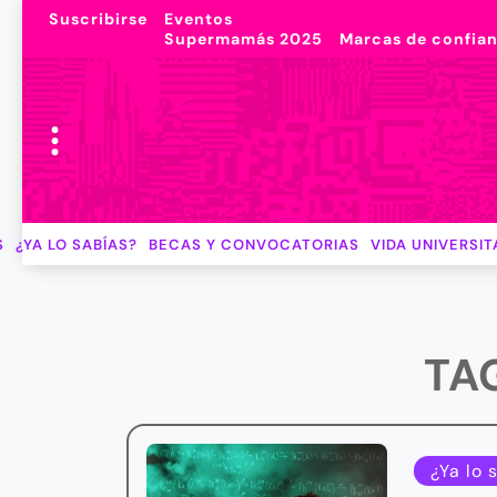
Suscribirse
Eventos
Supermamás 2025
Marcas de confia
S
¿YA LO SABÍAS?
BECAS Y CONVOCATORIAS
VIDA UNIVERSIT
TA
¿Ya lo 