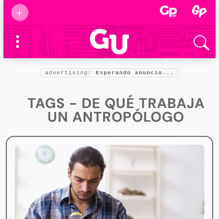
Suscribirse
+
Eventos
Supermamás
2025
Marcas de
confianza
2025
advertising:
Esperando anuncio...
Foro salud
2025
TAGS - DE QUÉ TRABAJA
UN ANTROPÓLOGO