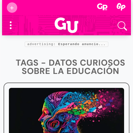
Suscribirse
+
Eventos
Supermamás
2025
Marcas de
confianza
2025
advertising:
Esperando anuncio...
Foro salud
2025
TAGS - DATOS CURIOSOS
SOBRE LA EDUCACIÓN