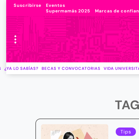
Suscribirse
Eventos
Supermamás 2025
Marcas de confia
S
¿YA LO SABÍAS?
BECAS Y CONVOCATORIAS
VIDA UNIVERSIT
TAG
Tips