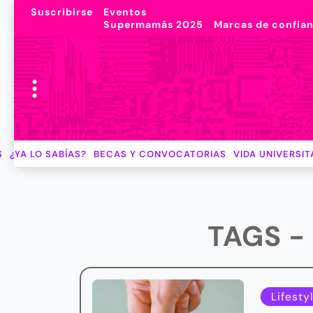
Suscribirse
Eventos
Supermamás 2025
Marcas de confia
S
¿YA LO SABÍAS?
BECAS Y CONVOCATORIAS
VIDA UNIVERSIT
TAGS -
Lifesty