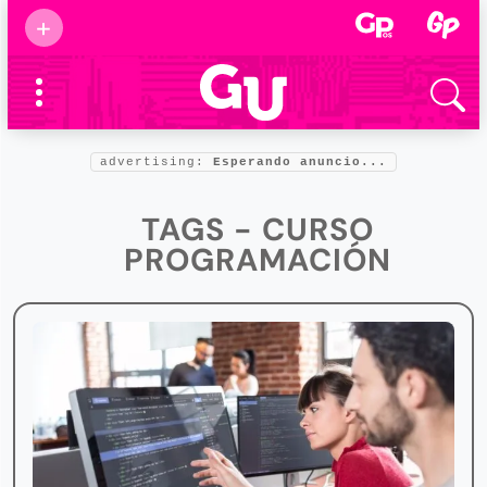
Suscribirse
+
Eventos
Supermamás
2025
Marcas de
confianza
2025
advertising:
Esperando anuncio...
Foro salud
2025
TAGS - CURSO
PROGRAMACIÓN