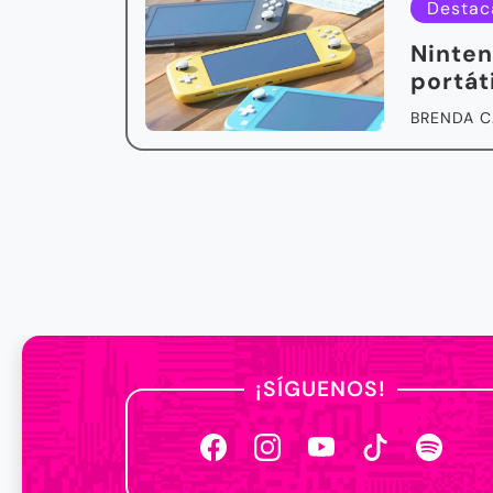
Destac
Ninten
portát
BRENDA C
¡SÍGUENOS!