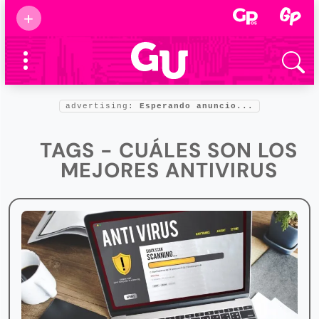
Suscribirse
+
Eventos
Supermamás
2025
Marcas de
confianza
2025
advertising:
Esperando anuncio...
Foro salud
2025
TAGS - CUÁLES SON LOS
MEJORES ANTIVIRUS