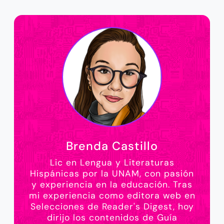
Brenda Castillo
Lic en Lengua y Literaturas
Hispánicas por la UNAM, con pasión
y experiencia en la educación. Tras
mi experiencia como editora web en
Selecciones de Reader's Digest, hoy
dirijo los contenidos de Guía