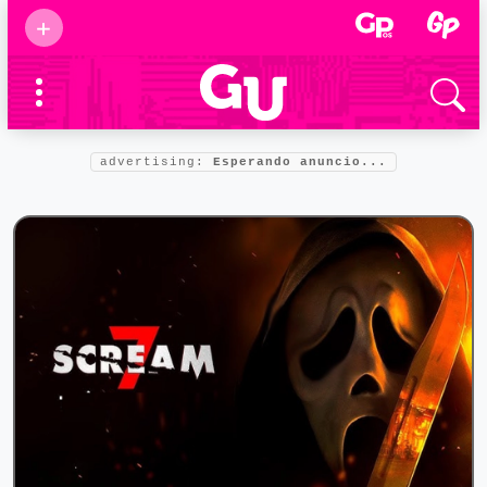
Suscribirse
+
Eventos
Supermamás
2025
Marcas de
confianza
2025
advertising:
Esperando anuncio...
Foro salud
2025