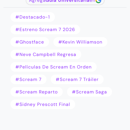
Agrega
Guía Universitaria
en
#destacado-1
#estreno Scream 7 2026
#Ghostface
#Kevin Williamson
#Neve Campbell Regresa
#películas De Scream En Orden
#Scream 7
#Scream 7 Tráiler
#Scream Reparto
#Scream Saga
#Sidney Prescott Final