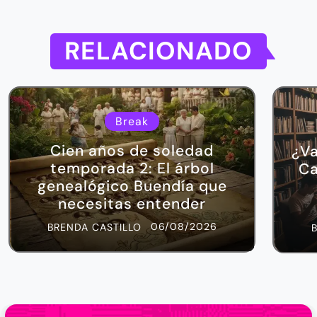
RELACIONADO
Break
Cien años de soledad
¿Va
temporada 2: El árbol
Ca
genealógico Buendía que
necesitas entender
06/08/2026
BRENDA CASTILLO