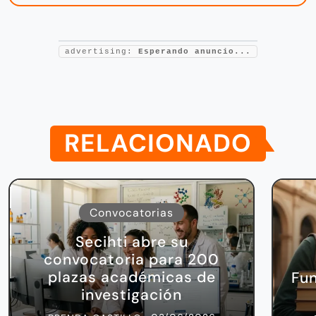
advertising:
Esperando anuncio...
RELACIONADO
Convocatorias
Secihti abre su
convocatoria para 200
plazas académicas de
Fu
investigación