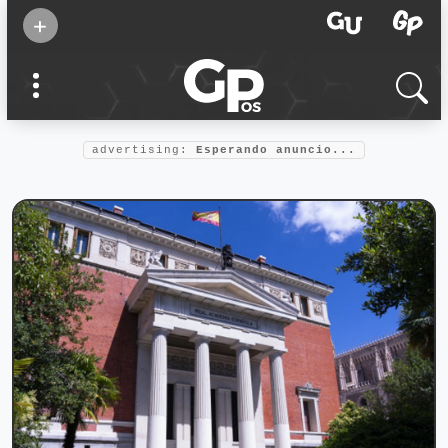
Suscribirse
+
Eventos
Supermamás
2025
Marcas de
confianza
2025
advertising:
Esperando anuncio...
Foro salud
2025