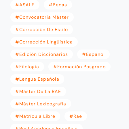
#ASALE
#becas
#convocatoria Máster
#corrección De Estilo
#corrección Lingüística
#edición Diccionarios
#Español
#filología
#formación Posgrado
#Lengua Española
#Máster De La RAE
#máster Lexicografía
#matrícula Libre
#rae
#real Academia Española