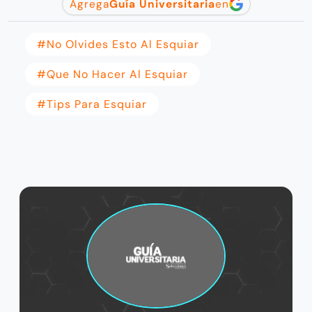
Agrega
Guía Universitaria
en
#no Olvides Esto Al Esquiar
#que No Hacer Al Esquiar
#tips Para Esquiar