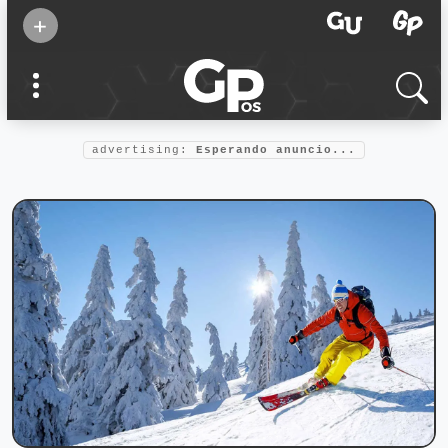
Suscribirse
+
Eventos
Supermamás
2025
Marcas de
confianza
2025
advertising:
Esperando anuncio...
Foro salud
2025