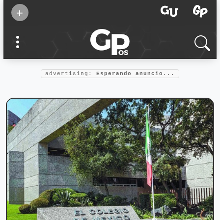
Suscribirse
+
Eventos
Supermamás
2025
Marcas de
confianza
2025
advertising:
Esperando anuncio...
Foro salud
2025