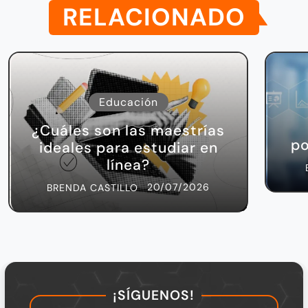
RELACIONADO
Educación
¿Cuáles son las maestrías
po
ideales para estudiar en
línea?
20/07/2026
BRENDA CASTILLO
¡SÍGUENOS!