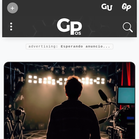
Suscribirse
+
Eventos
Supermamás
2025
Marcas de
confianza
2025
advertising:
Esperando anuncio...
Foro salud
2025