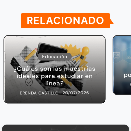
RELACIONADO
Educación
¿Cuáles son las maestrías
po
ideales para estudiar en
línea?
20/07/2026
BRENDA CASTILLO