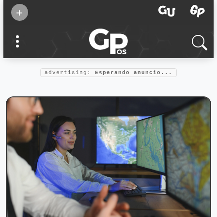
Suscribirse
+
Eventos
Supermamás
2025
Marcas de
confianza
2025
advertising:
Esperando anuncio...
Foro salud
2025