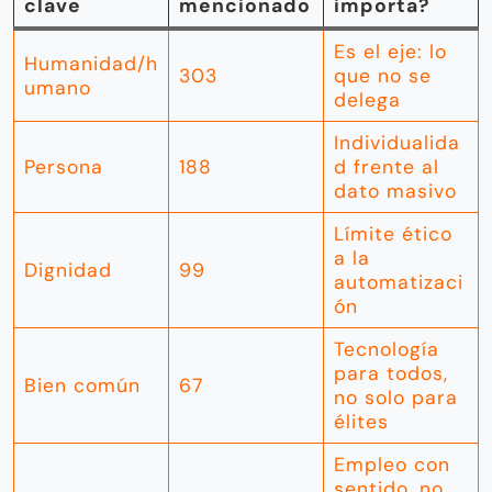
clave
mencionado
importa?
Es el eje: lo
Humanidad/h
303
que no se
umano
delega
Individualida
Persona
188
d frente al
dato masivo
Límite ético
a la
Dignidad
99
automatizaci
ón
Tecnología
para todos,
Bien común
67
no solo para
élites
Empleo con
sentido, no