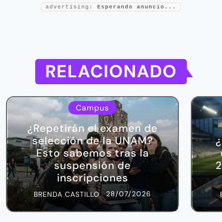
advertising:
Esperando anuncio...
RELACIONADO
Campus
¿Repetirán el examen de
selección de la UNAM?
¿
Esto sabemos tras la
suspensión de
2
inscripciones
28/07/2026
BRENDA CASTILLO