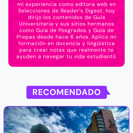
mi experiencia como editora web en
Selecciones de Reader's Digest, hoy
dirijo los contenidos de Guía
Universitaria y sus sitios hermanos
como Guía de Posgrados y Guía de
Prepas desde hace 6 años. Aplico mi
formación en docencia y lingüística
para crear notas que realmente te
ayuden a navegar tu vida estudiantil.
RECOMENDADO