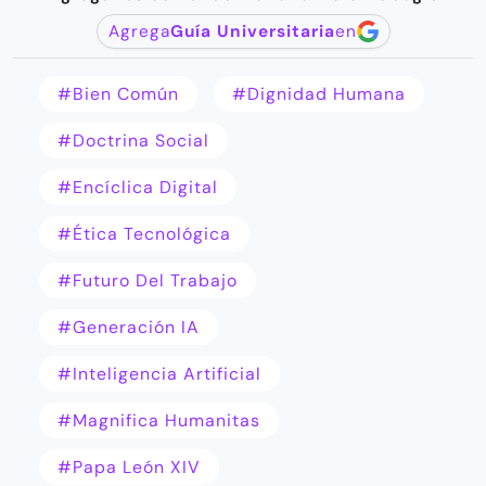
Agrega
Guía Universitaria
en
#bien Común
#dignidad Humana
#doctrina Social
#encíclica Digital
#ética Tecnológica
#Futuro Del Trabajo
#generación IA
#inteligencia Artificial
#Magnifica Humanitas
#Papa León XIV