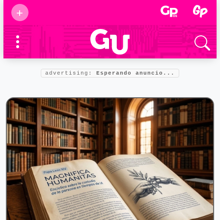
Suscribirse
+
Eventos
Supermamás
2025
Marcas de
confianza
2025
advertising:
Esperando anuncio...
Foro salud
2025