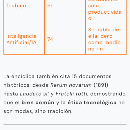
Trabajo
61
solo
productivida
d
Se habla de
Inteligencia
ella, pero
74
Artificial/IA
como medio,
no fin
La encíclica también cita 15 documentos
históricos, desde
Rerum novarum
(1891)
hasta
Laudato si’
y
Fratelli tutti
, demostrando
que el
bien común
y la
ética tecnológica
no
son modas, sino tradición.