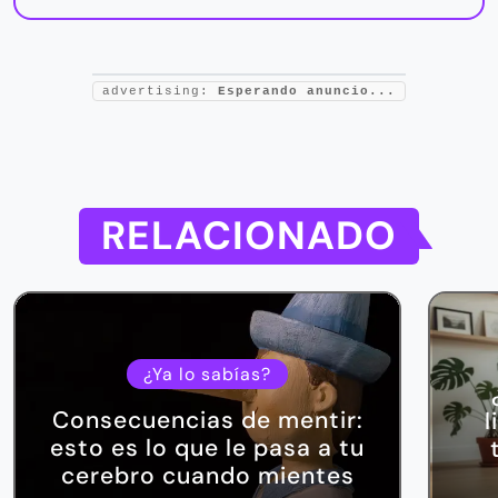
advertising:
Esperando anuncio...
RELACIONADO
¿Ya lo sabías?
Consecuencias de mentir:
l
esto es lo que le pasa a tu
cerebro cuando mientes