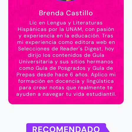
Brenda Castillo
Lic en Lengua y Literaturas
Hispánicas por la UNAM, con pasión
y experiencia en la educación. Tras
mi experiencia como editora web en
Selecciones de Reader's Digest, hoy
dirijo los contenidos de Guía
Universitaria y sus sitios hermanos
como Guía de Posgrados y Guía de
Prepas desde hace 6 años. Aplico mi
formación en docencia y lingüística
para crear notas que realmente te
ayuden a navegar tu vida estudiantil.
RECOMENDADO