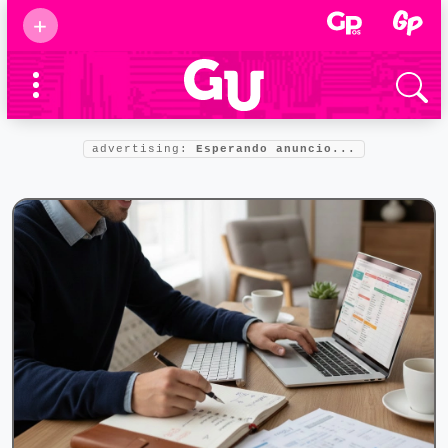
Suscribirse
+
Eventos
Supermamás
2025
Marcas de
confianza
2025
advertising:
Esperando anuncio...
Foro salud
2025