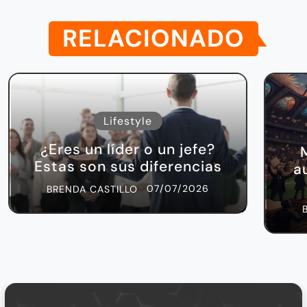
RELACIONADO
Lifestyle
¿Eres un líder o un jefe?
Estas son sus diferencias
a
07/07/2026
BRENDA CASTILLO