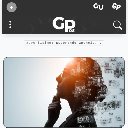
Suscribirse
+
Eventos
Supermamás
2025
Marcas de
confianza
2025
advertising:
Esperando anuncio...
Foro salud
2025