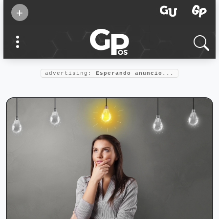
Suscribirse
+
Eventos
Supermamás
2025
Marcas de
confianza
2025
advertising:
Esperando anuncio...
Foro salud
2025