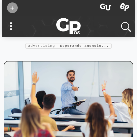
Suscribirse
+
Eventos
Supermamás
2025
Marcas de
confianza
2025
advertising:
Esperando anuncio...
Foro salud
2025