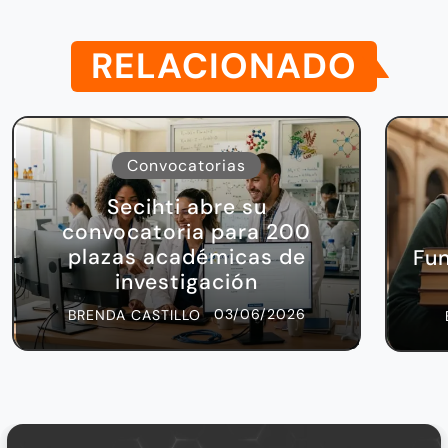
RELACIONADO
Convocatorias
Secihti abre su
convocatoria para 200
plazas académicas de
Fu
investigación
03/06/2026
BRENDA CASTILLO