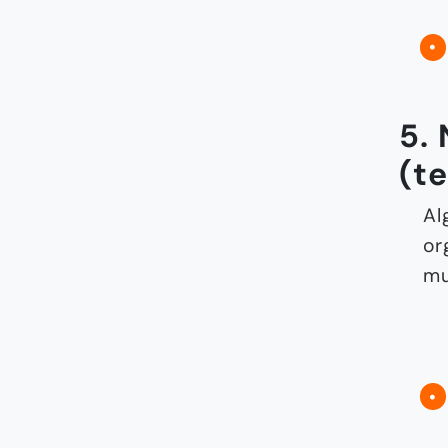
5.
(t
Al
or
mu