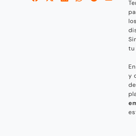
Te
pa
lo
di
Si
tu
En
y 
de
pl
e
es