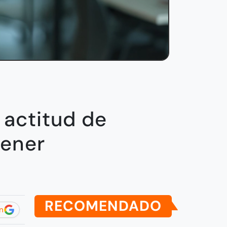
 actitud de
ener
RECOMENDADO
n