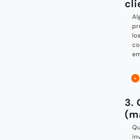
cl
Al
pr
lo
co
em
3.
(m
Qu
in