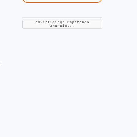
advertising:
Esperando
anuncio...
á