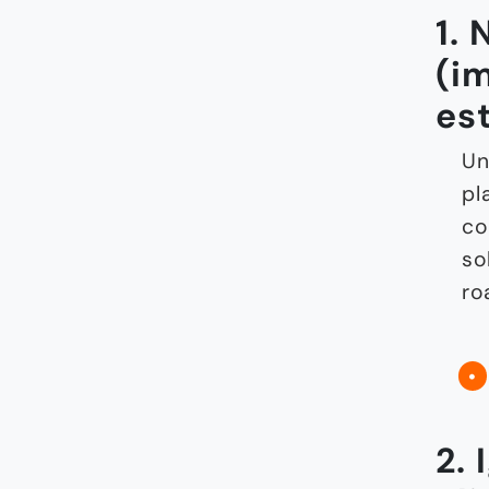
1. 
(i
es
Un
pl
co
so
ro
2. 