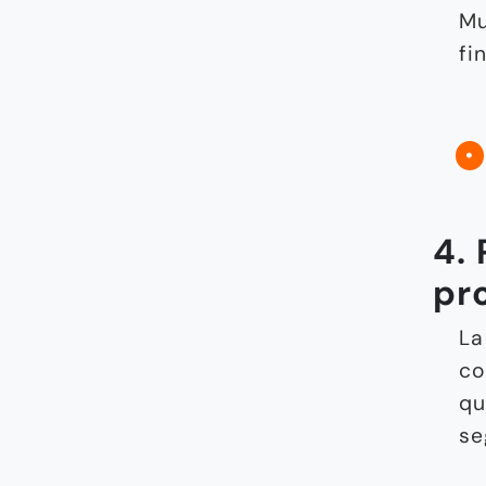
Mu
fi
4. 
pr
L
co
qu
se