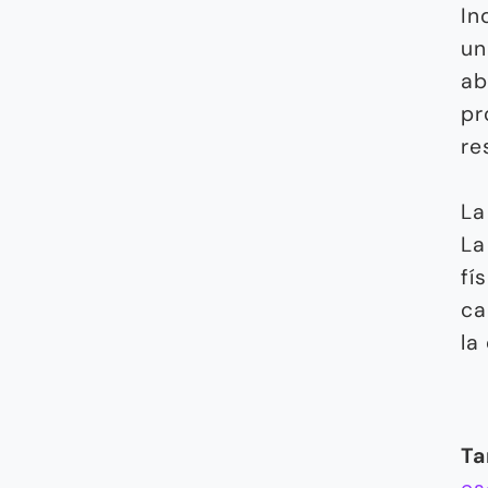
In
un
ab
pr
re
La
L
fí
ca
la
Ta