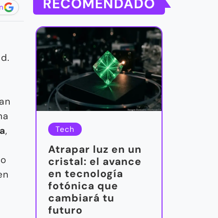
RECOMENDADO
n
ad.
tan
na
Tech
a
,
Atrapar luz en un
do
cristal: el avance
en tecnología
en
fotónica que
cambiará tu
futuro