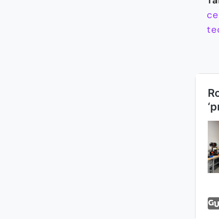
Ta
ce
te