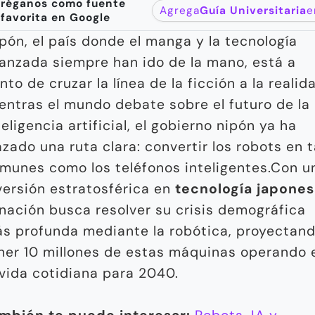
réganos como fuente
Agrega
Guía Universitaria
e
favorita en Google
pón, el país donde el manga y la tecnología
anzada siempre han ido de la mano, está a
nto de cruzar la línea de la ficción a la realid
entras el mundo debate sobre el futuro de la
teligencia artificial, el gobierno nipón ya ha
azado una ruta clara: convertir los robots en 
munes como los teléfonos inteligentes.Con u
versión estratosférica en
tecnología japones
 nación busca resolver su crisis demográfica
s profunda mediante la robótica, proyectan
ner 10 millones de estas máquinas operando 
 vida cotidiana para 2040.