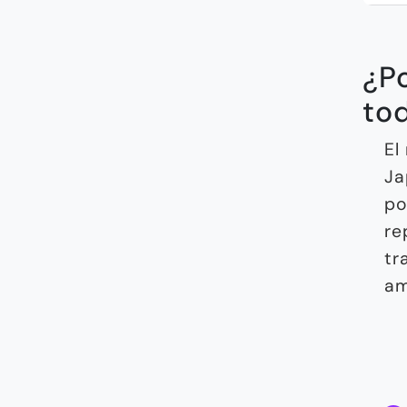
¿P
tod
El
Ja
po
re
tr
am