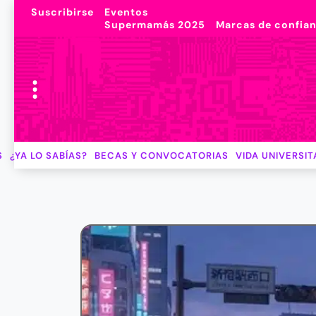
Suscribirse
Eventos
Supermamás 2025
Marcas de confia
S
¿YA LO SABÍAS?
BECAS Y CONVOCATORIAS
VIDA UNIVERSIT