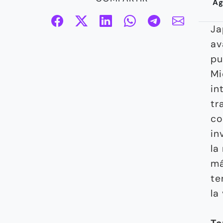
Ag
Ja
av
pu
Mi
in
tr
co
in
la
má
te
la