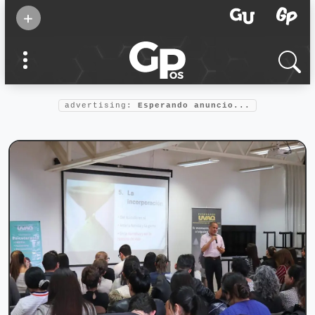
Suscribirse
+
Eventos
Supermamás
2025
Marcas de
confianza
2025
advertising:
Esperando anuncio...
Foro salud
2025