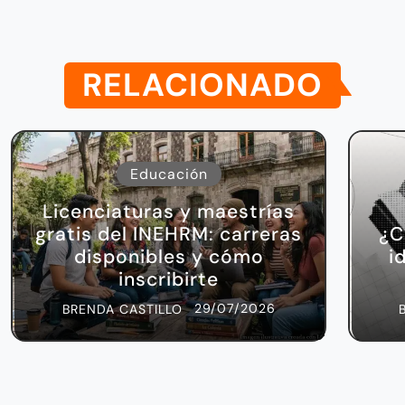
RELACIONADO
Educación
Licenciaturas y maestrías
gratis del INEHRM: carreras
¿C
disponibles y cómo
i
inscribirte
29/07/2026
BRENDA CASTILLO