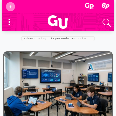
Suscribirse
+
Eventos
Supermamás
2025
Marcas de
confianza
2025
advertising:
Esperando anuncio...
Foro salud
2025