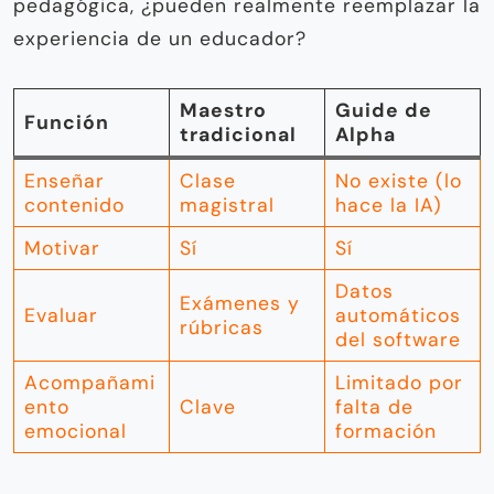
pedagógica, ¿pueden realmente reemplazar la
experiencia de un educador?
Maestro
Guide de
Función
tradicional
Alpha
Enseñar
Clase
No existe (lo
contenido
magistral
hace la IA)
Motivar
Sí
Sí
Datos
Exámenes y
Evaluar
automáticos
rúbricas
del software
Acompañami
Limitado por
ento
Clave
falta de
emocional
formación