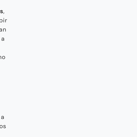
os
,
bir
han
 a
mo
 a
os