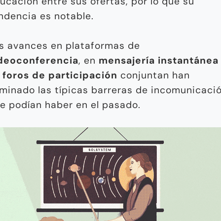
ucación entre sus ofertas, por lo que su
ndencia es notable.
s avances en plataformas de
deoconferencia
, en
mensajería instantánea
n
foros de participación
conjuntan han
iminado las típicas barreras de incomunicaci
e podían haber en el pasado.