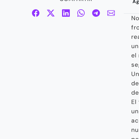
Ag
No
fr
re
un
el
se
Un
de
d
El
un
ac
nu