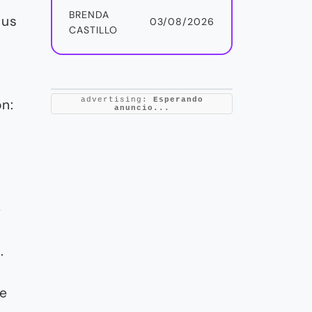
BRENDA
tus
03/08/2026
CASTILLO
advertising:
Esperando
n:
anuncio...
e
.
de