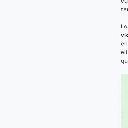
ed
te
Lo
vi
e
el
qu