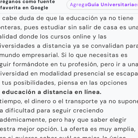
réganos como fuente
Agrega
Guía Universitaria
e
favorita en Google
 cabe duda de que la educación ya no tiene
onteras, pues estudiar sin salir de casa es un
alidad donde los cursos online y las
iversidades a distancia ya se convalidan par
 mundo empresarial. Si lo que necesitas es
guir formándote en tu profesión, pero ir a un
iversidad en modalidad presencial se escap
 tus posibilidades, piensa en las opciones
e
educación a distancia en línea.
 tiempo, el dinero o el transporte ya no supon
a dificultad para seguir creciendo
adémicamente, pero hay que saber elegir
estra mejor opción. La oferta es muy amplia,