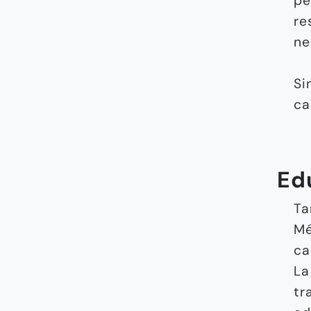
pe
re
ne
Si
ca
Ed
Ta
Mé
ca
La
tr