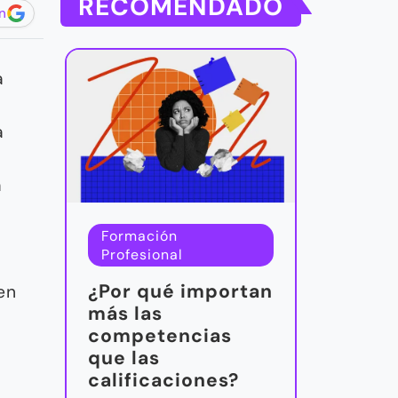
RECOMENDADO
n
a
a
a
a
Formación
Profesional
¿Por qué importan
en
más las
competencias
que las
calificaciones?