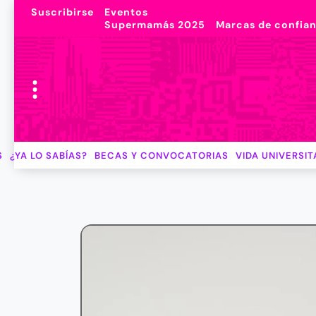
Suscribirse
Eventos
Supermamás 2025
Marcas de confia
S
¿YA LO SABÍAS?
BECAS Y CONVOCATORIAS
VIDA UNIVERSIT