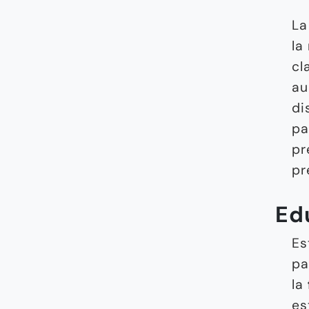
L
la
cl
au
di
pa
pr
pr
Ed
Es
pa
la
es