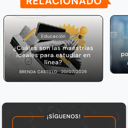
RELACIONADO
Educación
¿Cuáles son las maestrías
po
ideales para estudiar en
línea?
20/07/2026
BRENDA CASTILLO
¡SÍGUENOS!