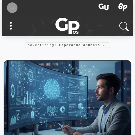
Suscribirse
+
Eventos
Supermamás
2025
Marcas de
confianza
2025
advertising:
Esperando anuncio...
Foro salud
2025