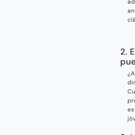
ad
an
cl
2. 
pue
¿A
di
Cu
pr
es
jó