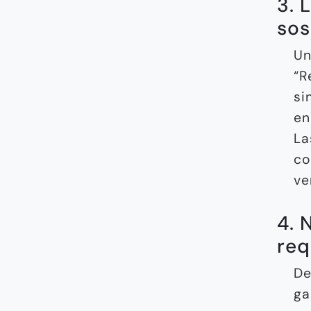
3. 
so
Un
“R
si
en
L
co
ve
4. 
req
De
ga