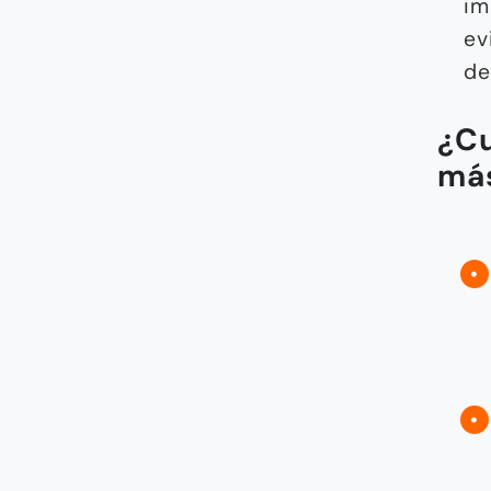
im
ev
de
¿Cu
má