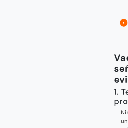
Va
se
ev
1. 
pro
Ni
un