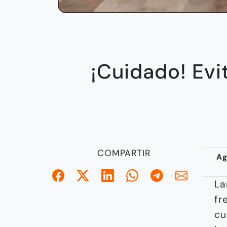
¡Cuidado! Evi
COMPARTIR
Ag
La
fr
cu