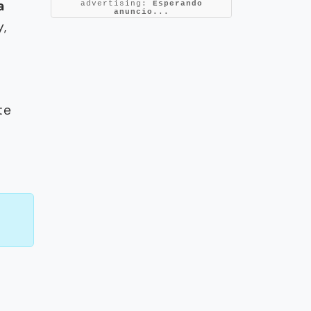
a
advertising:
Esperando
anuncio...
y,
te