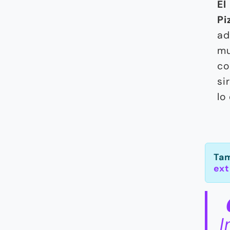
El
Pi
ad
mu
co
si
lo
Tam
ext
I