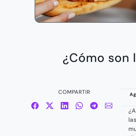
¿Cómo son l
COMPARTIR
Ag
¿A
la
mu