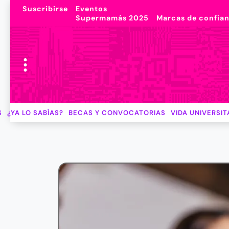
Suscribirse
Eventos
Supermamás 2025
Marcas de confia
S
¿YA LO SABÍAS?
BECAS Y CONVOCATORIAS
VIDA UNIVERSIT