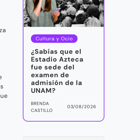
za
Cultura y Ocio
¿Sabías que el
Estadio Azteca
fue sede del
examen de
e
admisión de la
os
UNAM?
que
BRENDA
03/08/2026
CASTILLO