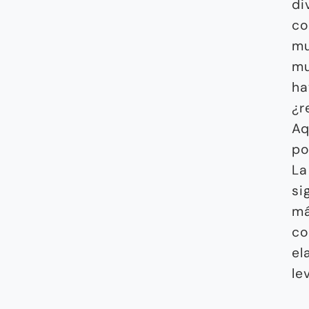
di
co
mu
mu
ha
¿r
Aq
po
La
si
má
co
el
le