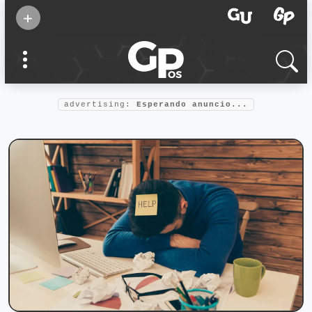
Suscribirse
+
Eventos
Supermamás
2025
Marcas de
confianza
2025
advertising:
Esperando anuncio...
Foro salud
2025