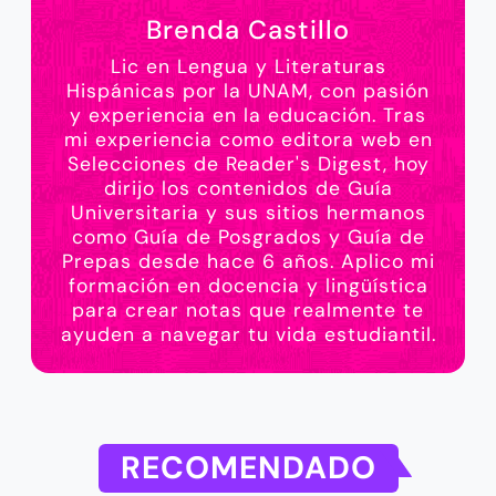
Brenda Castillo
Lic en Lengua y Literaturas
Hispánicas por la UNAM, con pasión
y experiencia en la educación. Tras
mi experiencia como editora web en
Selecciones de Reader's Digest, hoy
dirijo los contenidos de Guía
Universitaria y sus sitios hermanos
como Guía de Posgrados y Guía de
Prepas desde hace 6 años. Aplico mi
formación en docencia y lingüística
para crear notas que realmente te
ayuden a navegar tu vida estudiantil.
RECOMENDADO