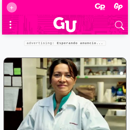
Suscribirse
+
Eventos
Supermamás
2025
Marcas de
confianza
2025
advertising:
Esperando anuncio...
Foro salud
2025