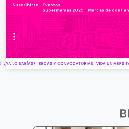
Suscribirse
Eventos
Supermamás 2025
Marcas de confia
S
¿YA LO SABÍAS?
BECAS Y CONVOCATORIAS
VIDA UNIVERSIT
B