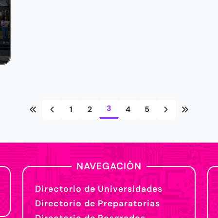
3
1
2
4
5
NAVEGACIÓN
Directorio de Universidades
Directorio de Preparatorias
Directorio de Posgrados