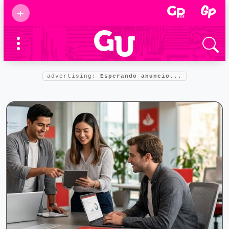
Suscribirse
+
Eventos
Supermamás
2025
Marcas de
confianza
2025
advertising:
Esperando anuncio...
Foro salud
2025