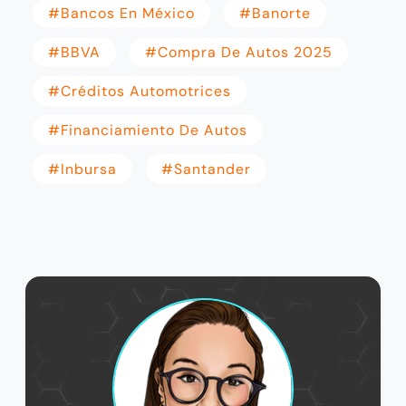
#bancos En México
#Banorte
#BBVA
#compra De Autos 2025
#créditos Automotrices
#financiamiento De Autos
#Inbursa
#Santander