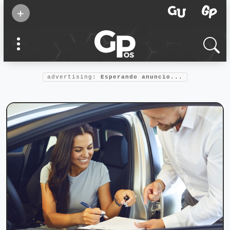
Suscribirse
+
Eventos
Supermamás
2025
Marcas de
confianza
2025
advertising:
Esperando anuncio...
Foro salud
2025