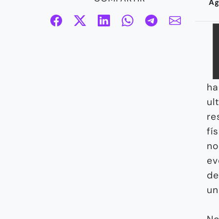
Ag
ha
ul
re
fí
n
ev
de
un