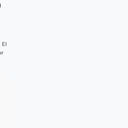
a
 El
or