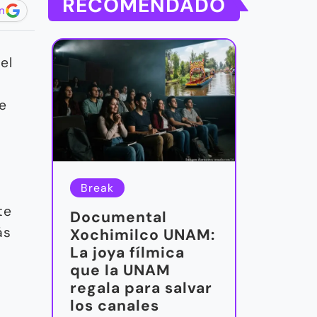
RECOMENDADO
n
el
e
e
Break
te
Documental
ás
Xochimilco UNAM:
La joya fílmica
que la UNAM
regala para salvar
los canales