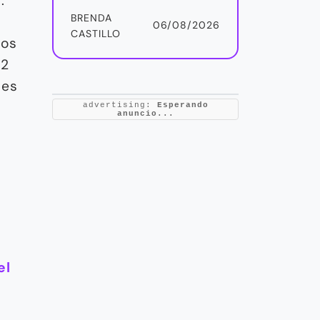
.
BRENDA
06/08/2026
CASTILLO
ros
12
ues
advertising:
Esperando
anuncio...
el