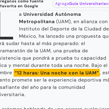
réganos como fuente
L
Agrega
Guía Universitaria
e
favorita en Google
a
Universidad Autónoma
Metropolitana
(UAM), en alianza con 
Instituto del Deporte de la Ciudad d
México, ha lanzado una propuesta qu
rá sudar hasta al más preparado: el
tramaratón de la UAM, una prueba de
sistencia que pondrá a prueba tu capacidad
sica y mental durante toda una noche. Bajo el
ombre
“12 horas: Una noche con la UAM”
, es
ento promete ser la experiencia deportiva m
safiante del año para la comunidad
iversitaria.