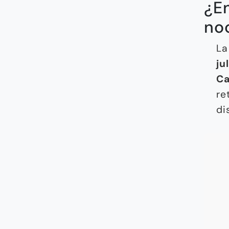
¿En
no
La
ju
Ca
re
di