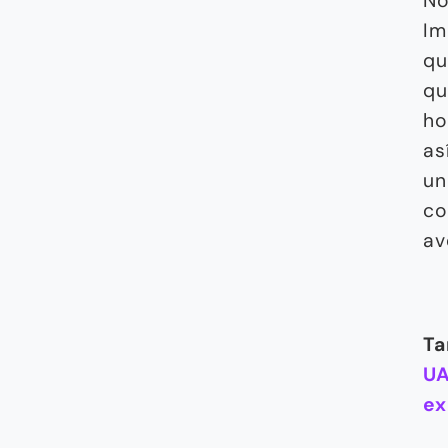
No
Im
qu
qu
ho
as
un
co
av
Ta
UA
ex