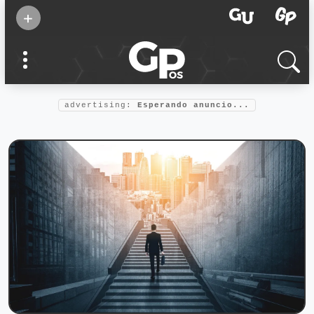
Suscribirse
+
Eventos
Supermamás
2025
Marcas de
confianza
2025
advertising:
Esperando anuncio...
Foro salud
2025