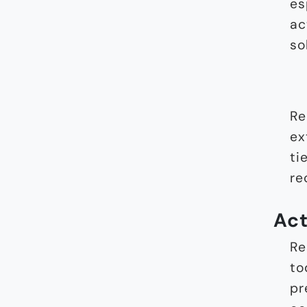
es
ac
so
Re
ex
ti
re
Act
Re
to
pr