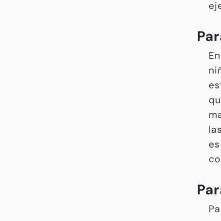
ej
Par
En
ni
es
qu
ma
la
es
co
Par
Pa