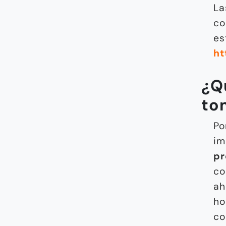
La
co
es
ht
¿Q
to
Po
im
pr
co
ah
ho
co