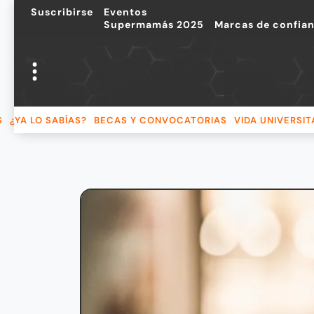
Suscribirse
Eventos
Supermamás 2025
Marcas de confia
S
¿YA LO SABÍAS?
BECAS Y CONVOCATORIAS
VIDA UNIVERSIT