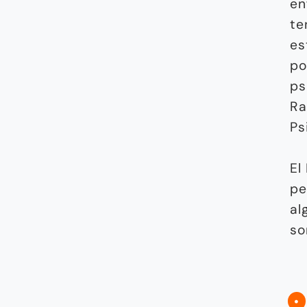
en
te
es
po
ps
Ra
Ps
El
pe
al
so