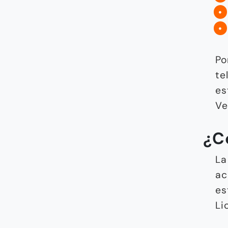
Po
te
es
Ve
¿C
La
ac
es
Li