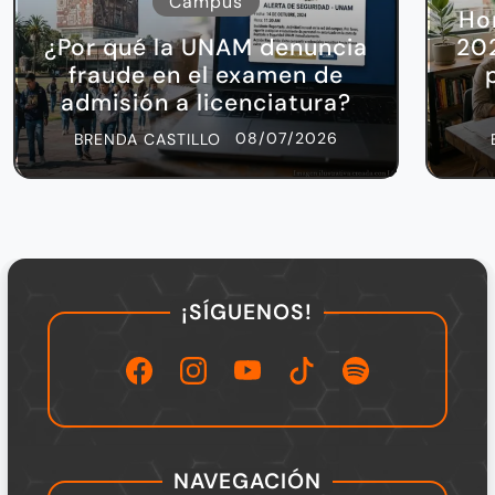
Campus
Ho
¿Por qué la UNAM denuncia
202
fraude en el examen de
admisión a licenciatura?
08/07/2026
BRENDA CASTILLO
¡SÍGUENOS!
NAVEGACIÓN