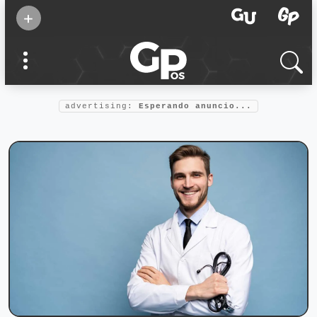
Suscribirse
+
Eventos
Supermamás
2025
Marcas de
confianza
2025
advertising:
Esperando anuncio...
Foro salud
2025