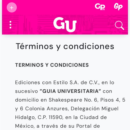
Suscribirse
+
Eventos
Supermamás
2025
Marcas de
confianza
2025
Términos y condiciones
Foro salud
2025
TERMINOS Y CONDICIONES
Ediciones con Estilo S.A. de C.V., en lo
sucesivo
”GUIA UNIVERSITARIA”
con
domicilio en Shakespeare No. 6, Pisos 4, 5
y 6 Colonia Anzures, Delegación Miguel
Hidalgo, C.P. 11590, en la Ciudad de
México, a través de su Portal de