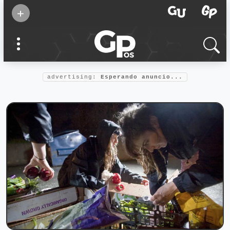
Suscribirse
+
Eventos
Supermamás
2025
Marcas de
confianza
2025
advertising:
Esperando anuncio...
Foro salud
2025