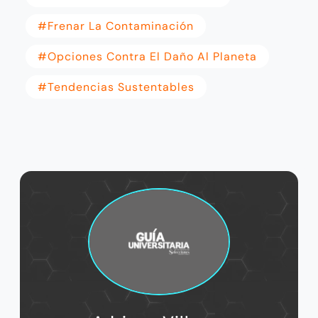
#frenar La Contaminación
#opciones Contra El Daño Al Planeta
#tendencias Sustentables