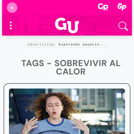
Suscribirse
+
Eventos
Supermamás
2025
Marcas de
confianza
2025
advertising:
Esperando anuncio...
Foro salud
2025
TAGS - SOBREVIVIR AL
CALOR