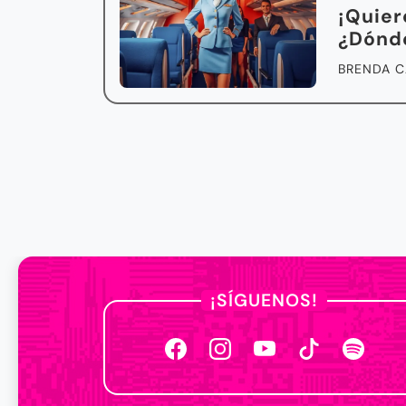
¡Quier
¿Dónd
BRENDA C
¡SÍGUENOS!