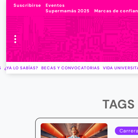
Suscribirse
Eventos
Supermamás 2025
Marcas de confia
S
¿YA LO SABÍAS?
BECAS Y CONVOCATORIAS
VIDA UNIVERSIT
TAGS
Carrer