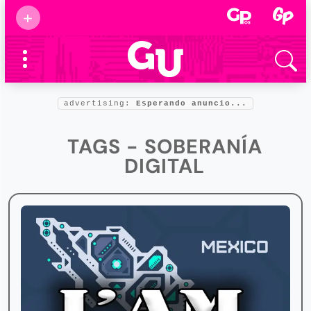
Suscribirse
+
Eventos
Supermamás
2025
Marcas de
confianza
2025
advertising:
Esperando anuncio...
Foro salud
2025
TAGS - SOBERANÍA
DIGITAL