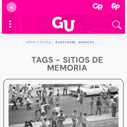
Suscribirse
+
Eventos
Supermamás
2025
Marcas de
confianza
2025
advertising:
Esperando anuncio...
Foro salud
2025
TAGS - SITIOS DE
MEMORIA