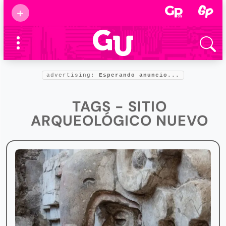
Suscribirse
+
Eventos
Supermamás
2025
Marcas de
confianza
2025
advertising:
Esperando anuncio...
Foro salud
2025
TAGS - SITIO
ARQUEOLÓGICO NUEVO