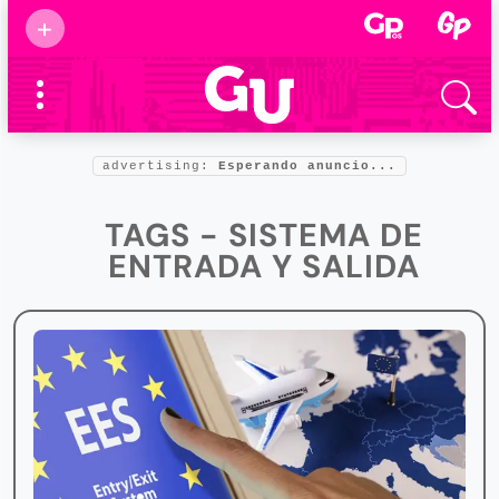
Suscribirse
+
Eventos
Supermamás
2025
Marcas de
confianza
2025
advertising:
Esperando anuncio...
Foro salud
2025
TAGS - SISTEMA DE
ENTRADA Y SALIDA