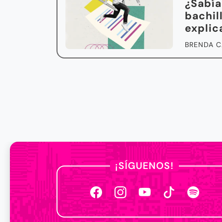
¿Sabía
bachil
expli
BRENDA C
¡SÍGUENOS!