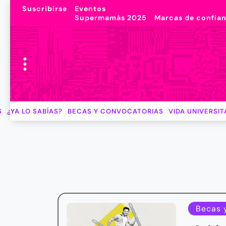
Suscribirse
Eventos
Supermamás 2025
Marcas de confia
S
¿YA LO SABÍAS?
BECAS Y CONVOCATORIAS
VIDA UNIVERSIT
Becas 