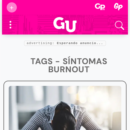
Suscribirse
+
Eventos
Supermamás
2025
Marcas de
confianza
2025
advertising:
Esperando anuncio...
Foro salud
2025
TAGS - SÍNTOMAS
BURNOUT