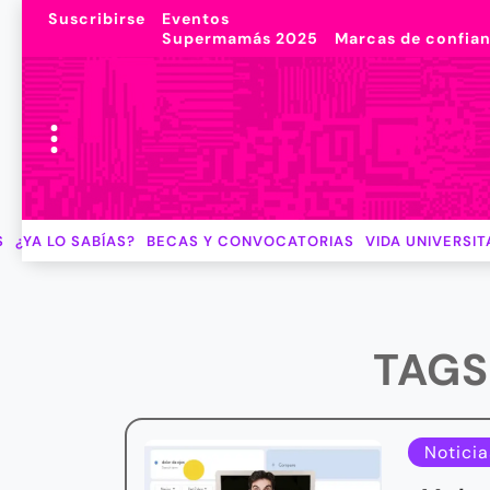
Suscribirse
Eventos
Supermamás 2025
Marcas de confia
S
¿YA LO SABÍAS?
BECAS Y CONVOCATORIAS
VIDA UNIVERSIT
TAGS
Noticia