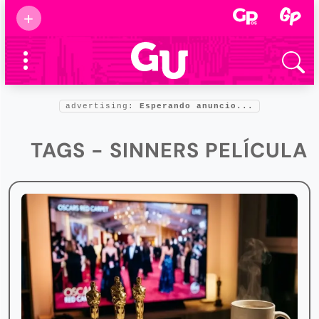
Suscribirse
+
Eventos
Supermamás
2025
Marcas de
confianza
2025
advertising:
Esperando anuncio...
Foro salud
2025
TAGS - SINNERS PELÍCULA